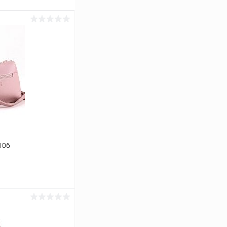
106
ину