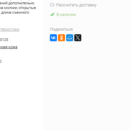
ений дополнительно
Рассчитать доставку
на молнии, открытые
 длина съемного
В наличии
ктеристики
Поделиться
0123
нная кожа
0