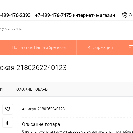
-499-476-2393‬
+7-499-476-7475 интернет- магазин
З
Пошив под Вашим брендом
Информация
ская 2180262240123
КИ
ПОХОЖИЕ ТОВАРЫ
Артикул:
2180262240123
Описание товара:
Стильная женская сумочка, весьма вместительная при небол