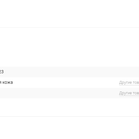
23
я кожа
Другие то
Другие то