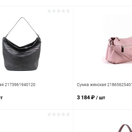
ая 2173961940120
Сумка женская 2186562540
3 184 ₽
шт
/ шт
В корзину
В корз