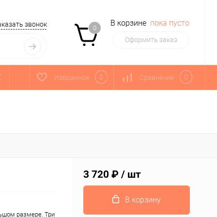
В корзине
пока пусто
аказать звонок
0
Оформить заказ
0
0
Избранное
Сравнение
3 720 ₽
/ шт
В корзину
ьшом размере. Три