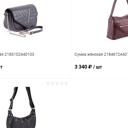
Сравнение
ое
В наличии
В избранное
ая 2185102440103
Сумка женская 2184672440
3 340 ₽
шт
/ шт
В корзину
В корз
Сравнение
ое
В наличии
В избранное